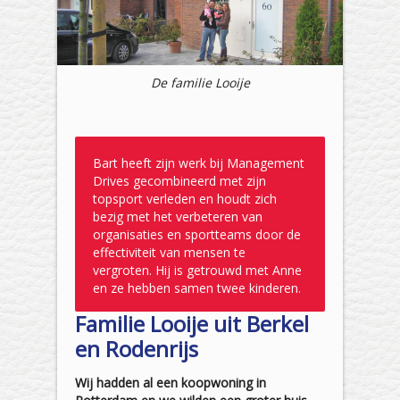
De familie Looije
Bart heeft zijn werk bij Management
Drives gecombineerd met zijn
topsport verleden en houdt zich
bezig met het verbeteren van
organisaties en sportteams door de
effectiviteit van mensen te
vergroten. Hij is getrouwd met Anne
en ze hebben samen twee kinderen.
Familie Looije uit Berkel
en Rodenrijs
Wij hadden al een koopwoning in